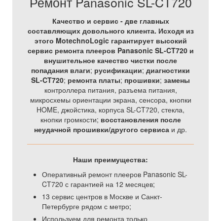
Ремонт Panasonic SL-CT720
Качество и сервис - две главных
составляющих довольного клиента. Исходя из
этого MotechnoLogic гарантирует высокий
сервис ремонта плееров Panasonic SL-CT720 и
внушительное качество
чистки после
попадания влаги
;
русификации
;
диагностики
SL-CT720
;
ремонта платы
;
прошивки
;
замены
контроллера питания, разъема питания,
микросхемы ориентации экрана, сенсора, кнопки
HOME, джойстика, корпуса SL-CT720, стекла,
кнопки громкости;
восстановления после
неудачной прошивки/другого сервиса
и др.
Наши преимущества:
Оперативный ремонт плееров Panasonic SL-
CT720 с гарантией на 12 месяцев;
13 сервис центров в Москве и Санкт-
Петербурге рядом с метро;
Используем для ремонта только