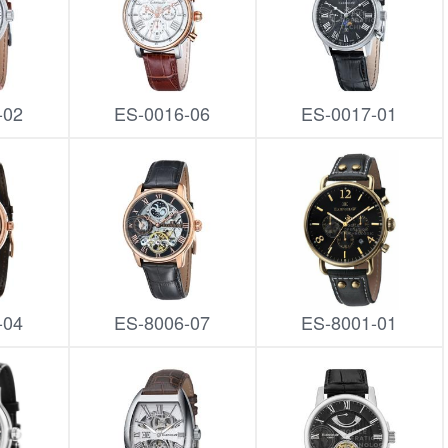
-02
ES-0016-06
ES-0017-01
-04
ES-8006-07
ES-8001-01