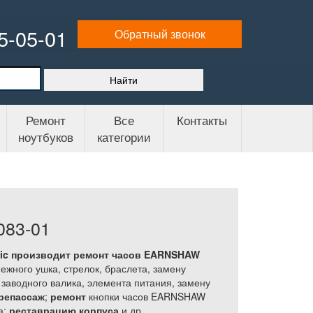
65-05-01
Обратный звонок
Ремонт
Все
Контакты
ноутбуков
категории
83-01
ic производит ремонт часов EARNSHAW
ежного ушка, стрелок, браслета, замену
, заводного валика, элемента питания, замену
 репассаж
;
ремонт
кнопки часов EARNSHAW
а;
реставрацию корпуса
и др.