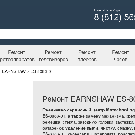
Санкт-Петербург
8 (812) 5
Ремонт
Ремонт
Ремонт
Ремонт
фотоаппаратов
телевизоров
плееров
часов
>
EARNSHAW
>
ES-8083-01
Ремонт EARNSHAW ES-80
Ежедневно сервисный центр MotechnoLog
ES-8083-01, а так же
замену
механизма, креп
ремешка, стекла, заводную головки, застежки
батарейки;
удаление пыли, чистку, смазку,
ES-8083-01, календаря, циферблата, браслет