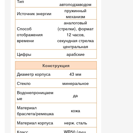
Тип
автоподзаводом
пружинный
Источник энергии
механизм
аналоговый
Способ
(стрелки), формат
отображения
12 часов,
времени
секундная стрелка
центральная
Цифры
арабские
Конструкция
Диаметр корпуса
43 мм
Стекло
минеральное
Водонепроницаем
да
ые
Материал
кожа
браслета/ремешка
Материал корпуса
нерж. сталь
Класс
WR50 (душ,