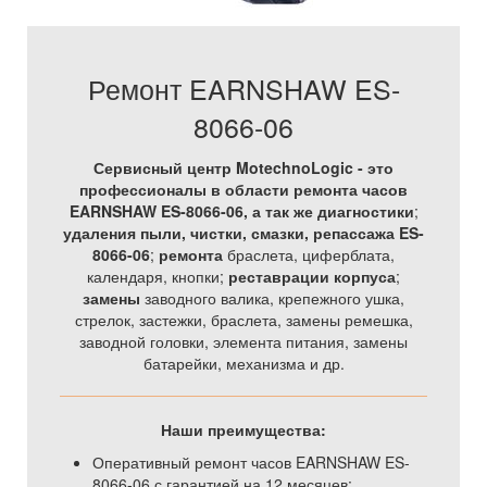
Ремонт EARNSHAW ES-
8066-06
Сервисный центр MotechnoLogic - это
профессионалы в области ремонта часов
EARNSHAW ES-8066-06, а так же
диагностики
;
удаления пыли, чистки, смазки, репассажа ES-
8066-06
;
ремонта
браслета, циферблата,
календаря, кнопки;
реставрации корпуса
;
замены
заводного валика, крепежного ушка,
стрелок, застежки, браслета, замены ремешка,
заводной головки, элемента питания, замены
батарейки, механизма и др.
Наши преимущества:
Оперативный ремонт часов EARNSHAW ES-
8066-06 с гарантией на 12 месяцев;