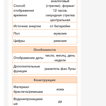
аналоговый
Способ
(стрелки), формат
отображения
12 часов,
времени
секундная стрелка
центральная
Источник энергии
от батарейки
Пол
мужские
Цифры
римские
Особенности
число, месяц, день
Отображение даты
недели
Дополнительные
указатель фаз Луны
функции
Конструкция
Материал
кожа
браслета/ремешка
Водонепроницаем
да
ые