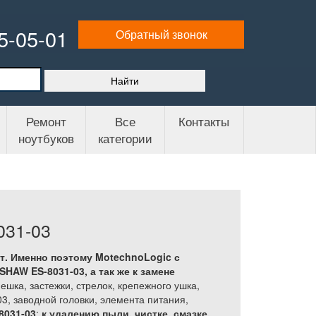
65-05-01
Обратный звонок
Ремонт
Все
Контакты
ноутбуков
категории
31-03
т. Именно поэтому MotechnoLogic с
HAW ES-8031-03, а так же
к замене
шка, застежки, стрелок, крепежного ушка,
, заводной головки, элемента питания,
8031-03
;
к удалению пыли, чистке, смазке,