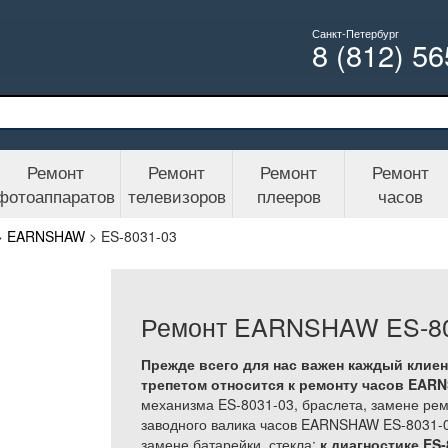
Санкт-Петербург
8 (812) 5
Ремонт
Ремонт
Ремонт
Ремонт
фотоаппаратов
телевизоров
плееров
часов
>
EARNSHAW
>
ES-8031-03
Ремонт EARNSHAW ES-80
Прежде всего для нас важен каждый клиен
трепетом относится к ремонту часов EARNS
механизма ES-8031-03, браслета, замене реме
заводного валика часов EARNSHAW ES-8031-03
замене батарейки, стекла;
к диагностике ES-