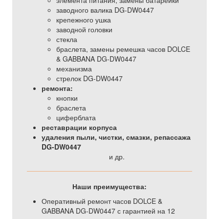
элемента питания, замены батарейки
заводного валика DG-DW0447
крепежного ушка
заводной головки
стекла
браслета, замены ремешка часов DOLCE
& GABBANA DG-DW0447
механизма
стрелок DG-DW0447
ремонта:
кнопки
браслета
циферблата
реставрации корпуса
удаления пыли, чистки, смазки, репассажа
DG-DW0447
и др.
Наши преимущества:
Оперативный ремонт часов DOLCE &
GABBANA DG-DW0447 с гарантией на 12