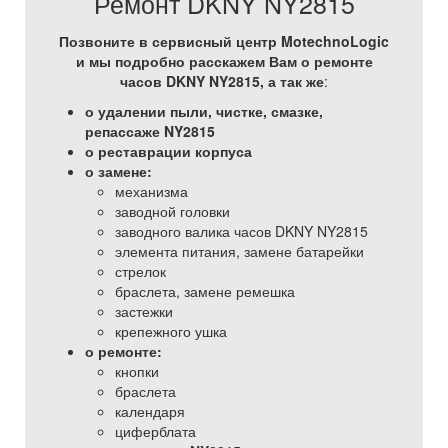
Ремонт DKNY NY2815
Позвоните в сервисный центр MotechnoLogic
и мы подробно расскажем Вам о ремонте
часов DKNY NY2815, а так же
:
о удалении пыли, чистке, смазке,
репассаже NY2815
о реставрации корпуса
о замене:
механизма
заводной головки
заводного валика часов DKNY NY2815
элемента питания, замене батарейки
стрелок
браслета, замене ремешка
застежки
крепежного ушка
о ремонте:
кнопки
браслета
календаря
циферблата