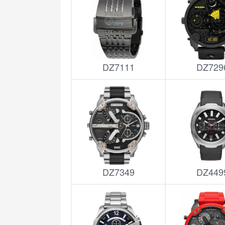
DZ7111
DZ729
DZ7349
DZ449