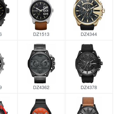
6
DZ1513
DZ4344
9
DZ4362
DZ4378