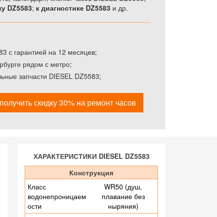
жу DZ5583
;
к диагностике DZ5583
и др.
3 с гарантией на 12 месяцев;
рбурге рядом с метро;
льные запчасти DIESEL DZ5583;
получить скидку 30% на ремонт часов
ХАРАКТЕРИСТИКИ DIESEL DZ5583
Конструкция
Класс
WR50 (душ,
водонепроницаем
плавание без
ости
ныряния)