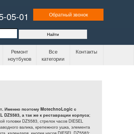
65-05-01
Обратный звонок
Ремонт
Все
Контакты
ноутбуков
категории
т. Именно поэтому MotechnoLogic с
L DZ5583, а так же
к реставрации корпуса
;
ной головки DZ5583, стрелок часов DIESEL
аводного валика, крепежного ушка, элемента
та, календаря, кнопки часов DIESEL DZ5583;