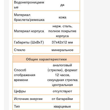
Водонепроницаем
да
ые
Материал
кожа
браслета/ремешка
нерж. сталь,
Материал корпуса
полное покрытие
корпуса
Габариты (ШхВхТ)
37x42x12 мм
Стекло
минеральное
Общие характеристики
аналоговый
Способ
(стрелки), формат
отображения
12 часов,
времени
секундная стрелка
центральная
Цифры
отсутствуют
Источник энергии
от батарейки
Тип
кварцевые