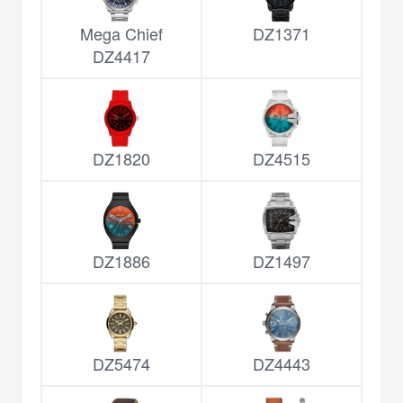
Mega Chief
DZ1371
DZ4417
DZ1820
DZ4515
DZ1886
DZ1497
DZ5474
DZ4443