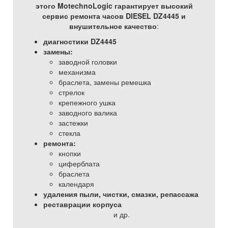
этого MotechnoLogic гарантирует высокий
сервис ремонта часов DIESEL DZ4445 и
внушительное качество
:
диагностики DZ4445
замены:
заводной головки
механизма
браслета, замены ремешка
стрелок
крепежного ушка
заводного валика
застежки
стекла
ремонта:
кнопки
циферблата
браслета
календаря
удаления пыли, чистки, смазки, репассажа
реставрации корпуса
и др.