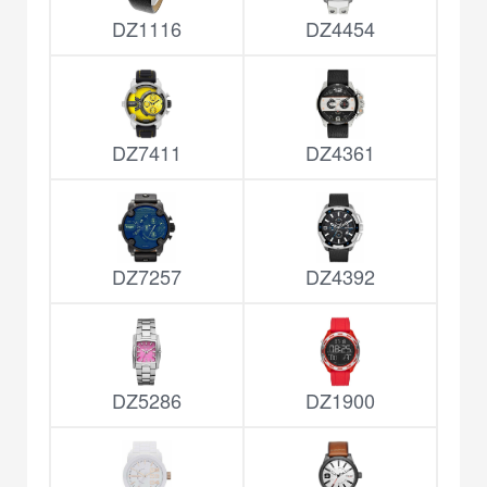
DZ1116
DZ4454
DZ7411
DZ4361
DZ7257
DZ4392
DZ5286
DZ1900