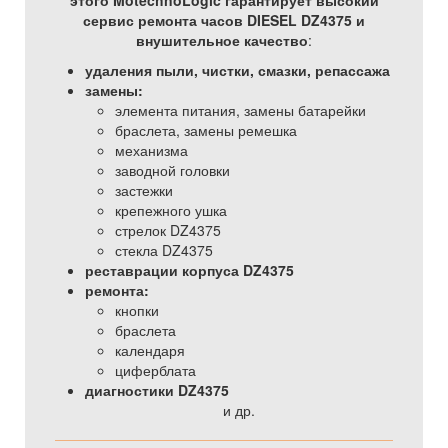
этого MotechnoLogic гарантирует высокий
сервис ремонта часов DIESEL DZ4375 и
внушительное качество
:
удаления пыли, чистки, смазки, репассажа
замены:
элемента питания, замены батарейки
браслета, замены ремешка
механизма
заводной головки
застежки
крепежного ушка
стрелок DZ4375
стекла DZ4375
реставрации корпуса DZ4375
ремонта:
кнопки
браслета
календаря
циферблата
диагностики DZ4375
и др.