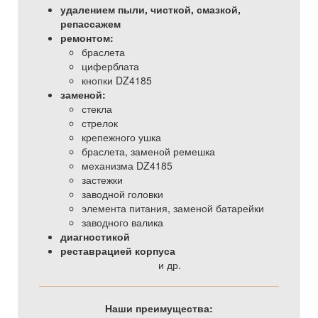
удалением пыли, чисткой, смазкой,
репассажем
ремонтом:
браслета
циферблата
кнопки DZ4185
заменой:
стекла
стрелок
крепежного ушка
браслета, заменой ремешка
механизма DZ4185
застежки
заводной головки
элемента питания, заменой батарейки
заводного валика
диагностикой
реставрацией корпуса
и др.
Наши преимущества: