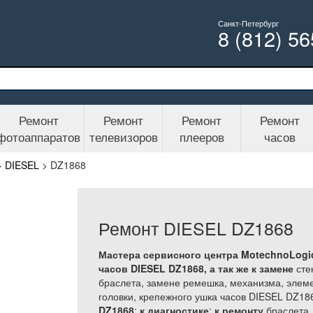
Санкт-Петербург
8 (812) 5
Ремонт
Ремонт
Ремонт
Ремонт
фотоаппаратов
телевизоров
плееров
часов
>
DIESEL
>
DZ1868
Ремонт DIESEL DZ1868
Мастера сервисного центра MotechnoLogi
часов DIESEL DZ1868, а так же
к замене
сте
браслета, замене ремешка, механизма, элеме
головки, крепежного ушка часов DIESEL DZ186
DZ1868
;
к диагностике
;
к ремонту
браслета,