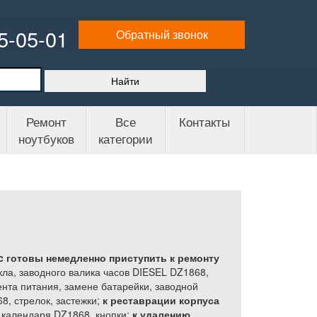
65-05-01
Обратный звонок
Ремонт
Все
Контакты
ноутбуков
категории
c готовы немедленно приступить к ремонту
кла, заводного валика часов DIESEL DZ1868,
нта питания, замене батарейки, заводной
8, стрелок, застежки;
к реставрации корпуса
 календаря DZ1868, кнопки;
к удалению