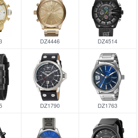
3
DZ4446
DZ4514
5
DZ1790
DZ1763