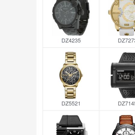
DZ4235
DZ727
DZ5521
DZ714