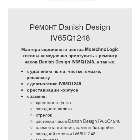
Ремонт Danish Design
IV65Q1248
Мастера сервисного центра MotechnoLogic
готовы немедленно приступить к ремонту
часов Danish Design IV65Q1248, а так же
:
к удалению пыли, чистке, смазке,
репассажу
к диагностике IV65Q1248
к реставрации корпуса
к замене:
крепежного ушка
заводного валика
стрелок
застежки часов Danish Design IV65Q1248
элемента питания, замене батарейки
заводной головки IV65Q1248
механизма