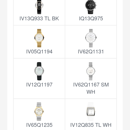
IV13Q933 TL BK
IQ13Q975
IV05Q1194
IV62Q1131
IV12Q1197
IV62Q1167 SM
WH
IV65Q1235
IV12Q835 TL WH