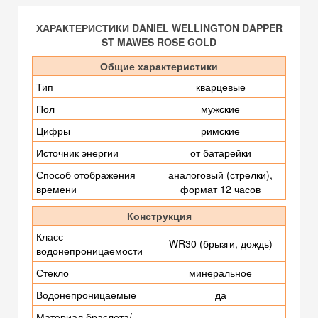
ХАРАКТЕРИСТИКИ DANIEL WELLINGTON DAPPER
ST MAWES ROSE GOLD
Общие характеристики
Тип
кварцевые
Пол
мужские
Цифры
римские
Источник энергии
от батарейки
Способ отображения
аналоговый (стрелки),
времени
формат 12 часов
Конструкция
Класс
WR30 (брызги, дождь)
водонепроницаемости
Стекло
минеральное
Водонепроницаемые
да
Материал браслета/