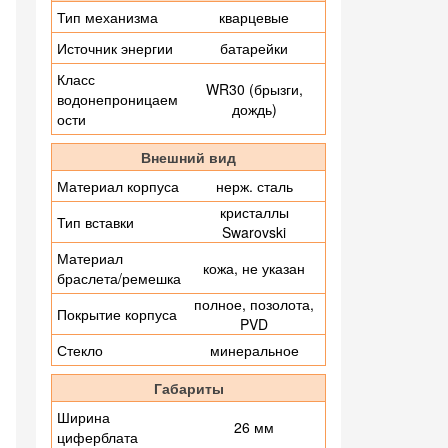
Тип механизма
кварцевые
Источник энергии
батарейки
Класс
WR30 (брызги,
водонепроницаем
дождь)
ости
Внешний вид
Материал корпуса
нерж. сталь
кристаллы
Тип вставки
Swarovski
Материал
кожа, не указан
браслета/ремешка
полное, позолота,
Покрытие корпуса
PVD
Стекло
минеральное
Габариты
Ширина
26 мм
циферблата