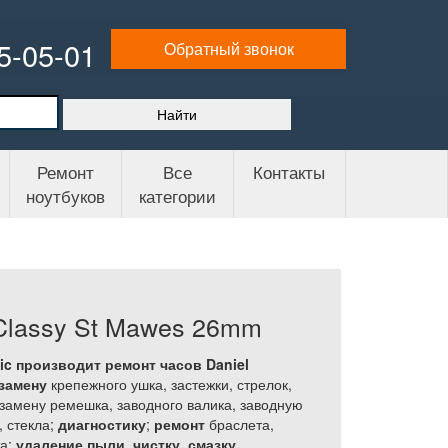
65-05-01
Обратный звонок
Ремонт
Все
Контакты
ноутбуков
категории
 Classy St Mawes 26mm
c производит ремонт часов Daniel
замену
крепежного ушка, застежки, стрелок,
замену ремешка, заводного валика, заводную
, стекла;
диагностику
;
ремонт
браслета,
та;
удаление пыли, чистку, смазку,