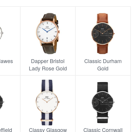
Mawes
Dapper Bristol
Classic Durham
Lady Rose Gold
Gold
ffield
Classy Glasgow
Classic Cornwall