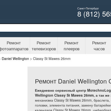
Санкт-Петербург
8 (812) 5
Ремонт
Ремонт
Ремонт
Ремонт
фотоаппаратов
телевизоров
плееров
часов
>
Daniel Wellington
>
Classy St Mawes 26mm
Ремонт Daniel Wellington
Ежедневно сервисный центр MotechnoLogi
Wellington Classy St Mawes 26mm, а так же
механизма Classy St Mawes 26mm, браслета, 
головки, элемента питания, замену батарейки
календаря Classy St Mawes 26mm, цифербла