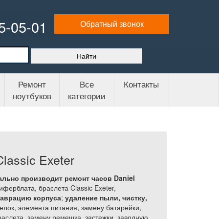
65-05-01
Обратный звонок
Ремонт
Все
Контакты
ноутбуков
категории
lassic Exeter
льно производит ремонт часов Daniel
ферблата, браслета Classic Exeter,
таврацию корпуса
;
удаление пыли, чистку,
елок, элемента питания, замену батарейки,
браслета, замену ремешка, застежки, заводную