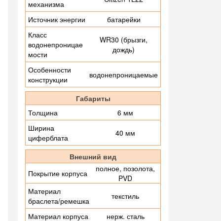
механизма
Источник энергии
батарейки
Класс
WR30 (брызги,
водонепроницае
дождь)
мости
Особенности
водонепроницаемые
конструкции
Габариты
Толщина
6 мм
Ширина
40 мм
циферблата
Внешний вид
полное, позолота,
Покрытие корпуса
PVD
Материал
текстиль
браслета/ремешка
Материал корпуса
нерж. сталь