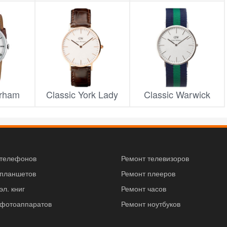
rham
Classic York Lady
Classic Warwick
 телефонов
Ремонт телевизоров
 планшетов
Ремонт плееров
эл. книг
Ремонт часов
 фотоаппаратов
Ремонт ноутбуков