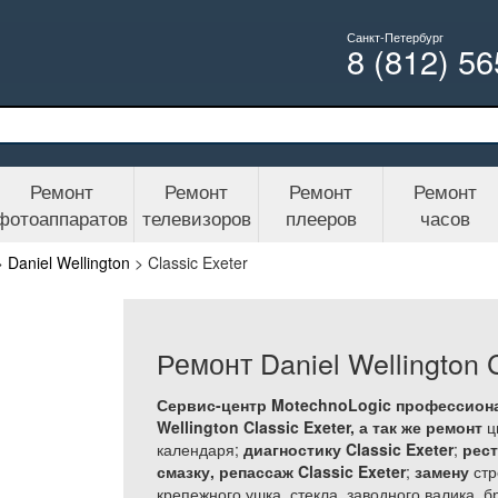
Санкт-Петербург
8 (812) 5
Ремонт
Ремонт
Ремонт
Ремонт
фотоаппаратов
телевизоров
плееров
часов
>
Daniel Wellington
>
Classic Exeter
Ремонт Daniel Wellington C
Сервис-центр MotechnoLogic профессиона
Wellington Classic Exeter, а так же
ремонт
ци
календаря;
диагностику Classic Exeter
;
рес
смазку, репассаж Classic Exeter
;
замену
стр
крепежного ушка, стекла, заводного валика, 