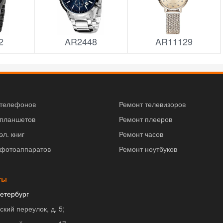
2
AR2448
AR11129
 телефонов
Ремонт телевизоров
 планшетов
Ремонт плееров
эл. книг
Ремонт часов
 фотоаппаратов
Ремонт ноутбуков
ты
етербург
ский переулок, д. 5;