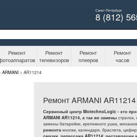
Санкт-Петербург
8 (812) 5
Ремонт
Ремонт
Ремонт
Ремонт
фотоаппаратов
телевизоров
плееров
часов
>
ARMANI
>
AR11214
Ремонт ARMANI AR11214
Сервисный центр MotechnoLogic - это пр
ARMANI AR11214, а так же
замены
стрелок, 
замены батарейки, крепежного ушка, механиз
ремонта
кнопки, календаря, браслета, цифе
смазки, репассажа AR11214
;
реставрации 