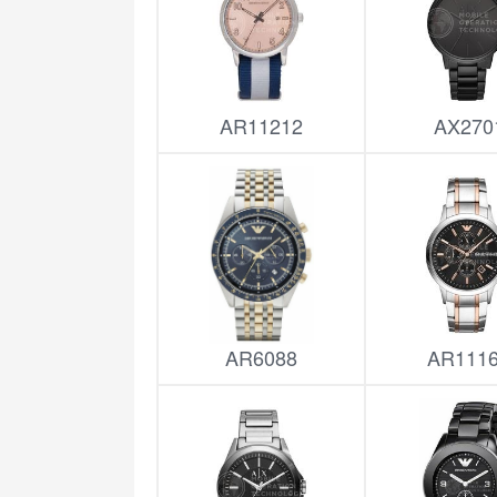
AR11212
AX270
AR6088
AR111