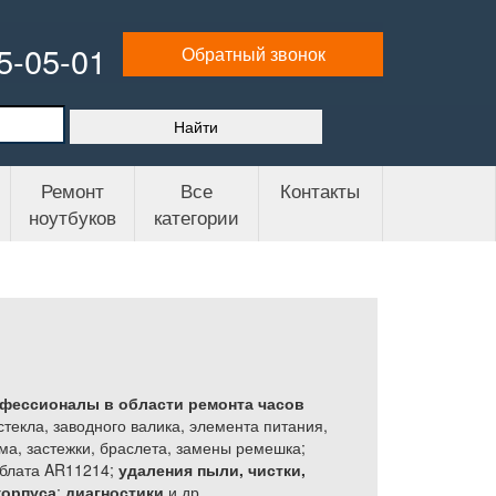
65-05-01
Обратный звонок
Ремонт
Все
Контакты
ноутбуков
категории
офессионалы в области ремонта часов
стекла, заводного валика, элемента питания,
ма, застежки, браслета, замены ремешка;
рблата AR11214;
удаления пыли, чистки,
корпуса
;
диагностики
и др.