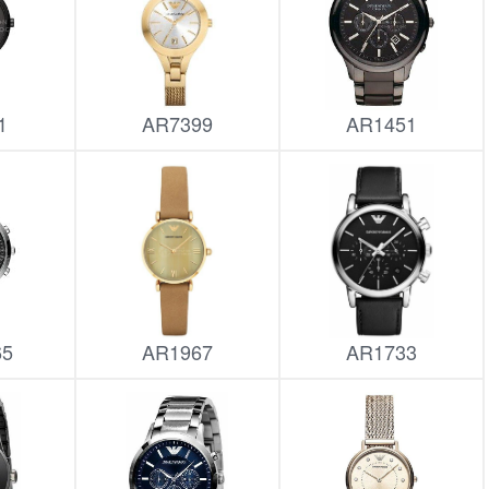
1
AR7399
AR1451
65
AR1967
AR1733