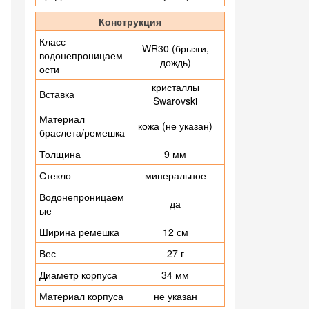
Конструкция
Класс
WR30 (брызги,
водонепроницаем
дождь)
ости
кристаллы
Вставка
Swarovski
Материал
кожа (не указан)
браслета/ремешка
Толщина
9 мм
Стекло
минеральное
Водонепроницаем
да
ые
Ширина ремешка
12 см
Вес
27 г
Диаметр корпуса
34 мм
Материал корпуса
не указан