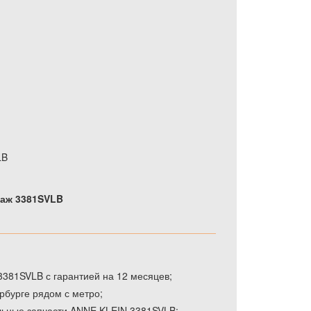
и
LB
саж 3381SVLB
381SVLB с гарантией на 12 месяцев;
рбурге рядом с метро;
льные запчасти ANNE KLEIN 3381SVLB;