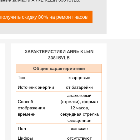
получить скидку 30% на ремонт часов
ХАРАКТЕРИСТИКИ ANNE KLEIN
3381SVLB
Общие характеристики
Тип
кварцевые
Источник энергии
от батарейки
аналоговый
Способ
(стрелки), формат
отображения
12 часов,
времени
секундная стрелка
смещенная
Пол
женские
Цифры
отсутствуют