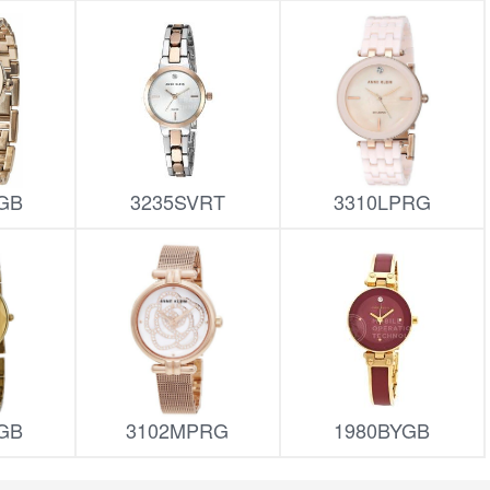
GB
3235SVRT
3310LPRG
GB
3102MPRG
1980BYGB