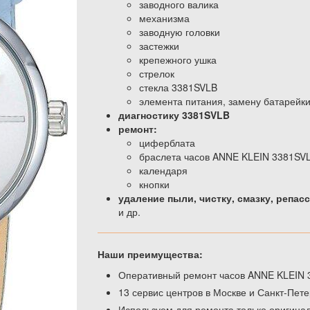
заводного валика
механизма
заводную головки
застежки
крепежного ушка
стрелок
стекла 3381SVLB
элемента питания, замену батарейк
диагностику 3381SVLB
ремонт:
циферблата
браслета часов ANNE KLEIN 3381SV
календаря
кнопки
удаление пыли, чистку, смазку, репас
и др.
Наши преимущества:
Оперативный ремонт часов ANNE KLEIN 3
13 сервис центров в Москве и Санкт-Пете
Используем для ремонта только оригина