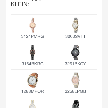
KLEIN:
3124PMRG
3003SVTT
3164BKRG
3261BKGY
1288MPOR
3258LPGB