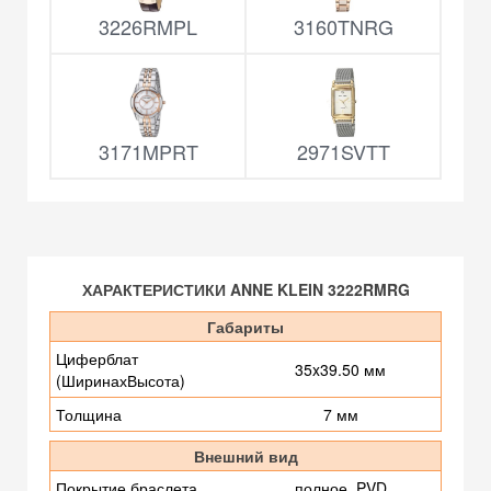
3226RMPL
3160TNRG
3171MPRT
2971SVTT
ХАРАКТЕРИСТИКИ ANNE KLEIN 3222RMRG
Габариты
Циферблат
35x39.50 мм
(ШиринахВысота)
Толщина
7 мм
Внешний вид
Покрытие браслета
полное, PVD