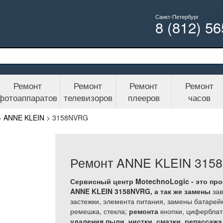
Санкт-Петербург
8 (812) 5
Ремонт
Ремонт
Ремонт
Ремонт
фотоаппаратов
телевизоров
плееров
часов
>
ANNE KLEIN
>
3158NVRG
Ремонт ANNE KLEIN 315
Сервисный центр MotechnoLogic - это пр
ANNE KLEIN 3158NVRG, а так же
замены
зав
застежки, элемента питания, замены батарейк
ремешка, стекла;
ремонта
кнопки, циферблат
удаления пыли, чистки, смазки, репассаж