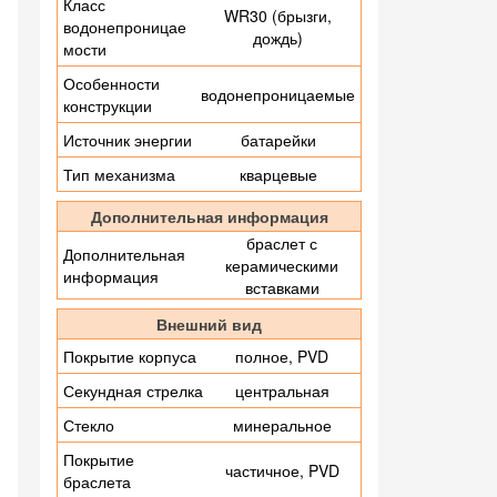
Класс
WR30 (брызги,
водонепроницае
дождь)
мости
Особенности
водонепроницаемые
конструкции
Источник энергии
батарейки
Тип механизма
кварцевые
Дополнительная информация
браслет с
Дополнительная
керамическими
информация
вставками
Внешний вид
Покрытие корпуса
полное, PVD
Секундная стрелка
центральная
Стекло
минеральное
Покрытие
частичное, PVD
браслета