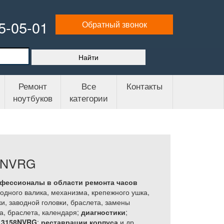
65-05-01
Обратный звонок
Ремонт
Все
Контакты
ноутбуков
категории
8NVRG
офессионалы в области ремонта часов
одного валика, механизма, крепежного ушка,
и, заводной головки, браслета, замены
а, браслета, календаря;
диагностики
;
а 3158NVRG
;
реставрации корпуса
и др.