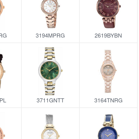
RG
3194MPRG
2619BYBN
PL
3711GNTT
3164TNRG