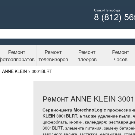
Санкт-Петербург
8 (812) 5
Ремонт
Ремонт
Ремонт
Ремонт
фотоаппаратов
телевизоров
плееров
часов
>
ANNE KLEIN
>
3001BLRT
Ремонт ANNE KLEIN 300
Сервис-центр MotechnoLogic профессион
KLEIN 3001BLRT, а так же
удаление пыли, ч
циферблата, кнопки, календаря;
реставраци
3001BLRT, элемента питания, замену батарей
заводного валика, застежки, механизма, стр