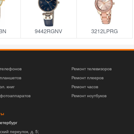
BN
9442RGNV
3212LPRG
 телефонов
Ремонт телевизоров
 планшетов
Ремонт плееров
эл. книг
Ремонт часов
 фотоаппаратов
Ремонт ноутбуков
ты
етербург
ский переулок, д. 5;