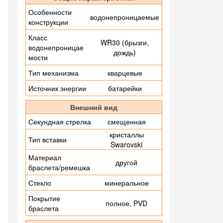
Особенности
водонепроницаемые
конструкции
Класс
WR30 (брызги,
водонепроницае
дождь)
мости
Тип механизма
кварцевые
Источник энергии
батарейки
Внешний вид
Секундная стрелка
смещенная
кристаллы
Тип вставки
Swarovski
Материал
другой
браслета/ремешка
Стекло
минеральное
Покрытие
полное, PVD
браслета