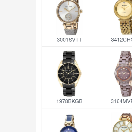
3001SVTT
3412CH
1978BKGB
3164MV