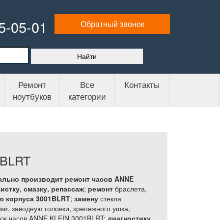
65-05-01
Обратный звонок
Ремонт
Все
Контакты
ноутбуков
категории
1BLRT
ально производит ремонт часов ANNE
истку, смазку, репассаж
;
ремонт
браслета,
ю корпуса 3001BLRT
;
замену
стекла
ки, заводную головки, крепежного ушка,
елок часов ANNE KLEIN 3001BLRT;
диагностику