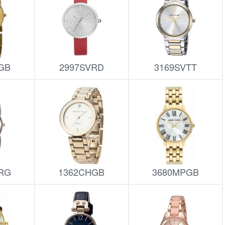
GB
2997SVRD
3169SVTT
RG
1362CHGB
3680MPGB