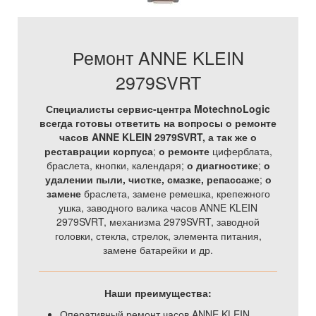
Ремонт ANNE KLEIN
2979SVRT
Специалисты сервис-центра MotechnoLogic
всегда готовы ответить на вопросы о ремонте
часов ANNE KLEIN 2979SVRT, а так же
о
реставрации корпуса
;
о ремонте
циферблата,
браслета, кнопки, календаря;
о диагностике
;
о
удалении пыли, чистке, смазке, репассаже
;
о
замене
браслета, замене ремешка, крепежного
ушка, заводного валика часов ANNE KLEIN
2979SVRT, механизма 2979SVRT, заводной
головки, стекла, стрелок, элемента питания,
замене батарейки и др.
Наши преимущества:
Оперативный ремонт часов ANNE KLEIN