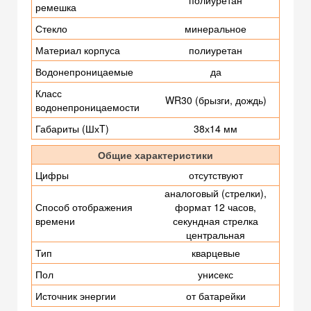
полиуретан
ремешка
Стекло
минеральное
Материал корпуса
полиуретан
Водонепроницаемые
да
Класс
WR30 (брызги, дождь)
водонепроницаемости
Габариты (ШхT)
38х14 мм
Общие характеристики
Цифры
отсутствуют
аналоговый (стрелки),
Способ отображения
формат 12 часов,
времени
секундная стрелка
центральная
Тип
кварцевые
Пол
унисекс
Источник энергии
от батарейки