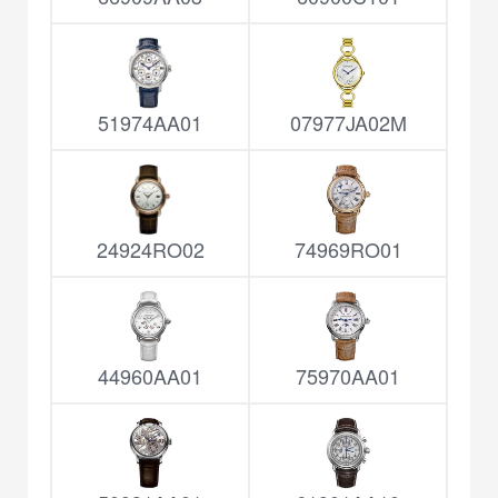
51974AA01
07977JA02M
24924RO02
74969RO01
44960AA01
75970AA01