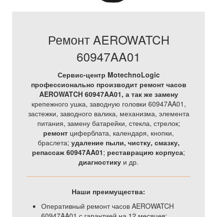
Ремонт AEROWATCH
60947AA01
Сервис-центр MotechnoLogic
профессионально производит ремонт часов
AEROWATCH 60947AA01, а так же
замену
крепежного ушка, заводную головки 60947AA01,
застежки, заводного валика, механизма, элемента
питания, замену батарейки, стекла, стрелок;
ремонт
циферблата, календаря, кнопки,
браслета;
удаление пыли, чистку, смазку,
репассаж 60947AA01
;
реставрацию корпуса
;
диагностику
и др.
Наши преимущества:
Оперативный ремонт часов AEROWATCH
60947AA01 с гарантией на 12 месяцев;