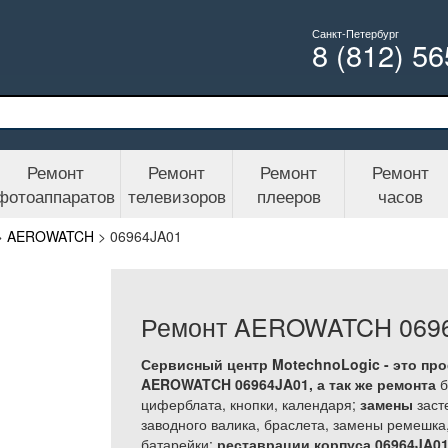
Санкт-Петербург
8 (812) 5
Ремонт
Ремонт
Ремонт
Ремонт
фотоаппаратов
телевизоров
плееров
часов
>
AEROWATCH
>
06964JA01
Ремонт AEROWATCH 069
Сервисный центр MotechnoLogic - это пр
AEROWATCH 06964JA01, а так же
ремонта
б
циферблата, кнопки, календаря;
замены
засте
заводного валика, браслета, замены ремешка
батарейки;
реставрации корпуса 06964JA0