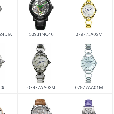
24DIA
50931NO10
07977JA02M
A05
07977AA02M
07977AA01M