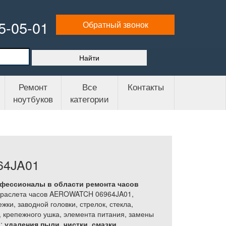
65-05-01
Обратный звонок
Ремонт
Все
Контакты
ноутбуков
категории
64JA01
офессионалы в области ремонта часов
раслета часов AEROWATCH 06964JA01,
жки, заводной головки, стрелок, стекла,
, крепежного ушка, элемента питания, замены
1
;
удаления пыли, чистки, смазки,