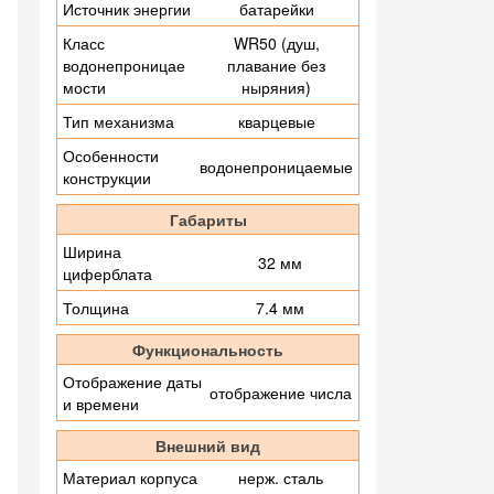
Источник энергии
батарейки
Класс
WR50 (душ,
водонепроницае
плавание без
мости
ныряния)
Тип механизма
кварцевые
Особенности
водонепроницаемые
конструкции
Габариты
Ширина
32 мм
циферблата
Толщина
7.4 мм
Функциональность
Отображение даты
отображение числа
и времени
Внешний вид
Материал корпуса
нерж. сталь