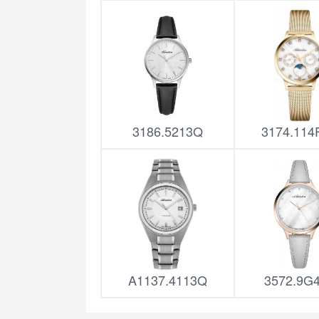
3186.5213Q
3174.11
A1137.4113Q
3572.9G