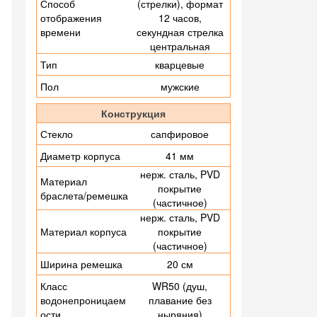
Способ
(стрелки), формат
отображения
12 часов,
времени
секундная стрелка
центральная
Тип
кварцевые
Пол
мужские
Конструкция
Стекло
сапфировое
Диаметр корпуса
41 мм
нерж. сталь, PVD
Материал
покрытие
браслета/ремешка
(частичное)
нерж. сталь, PVD
Материал корпуса
покрытие
(частичное)
Ширина ремешка
20 см
Класс
WR50 (душ,
водонепроницаем
плавание без
ости
ныряния)