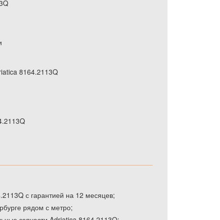
13Q
и
iatica 8164.2113Q
64.2113Q
.2113Q с гарантией на 12 месяцев;
рбурге рядом с метро;
ьные запчасти Adriatica 8164.2113Q;