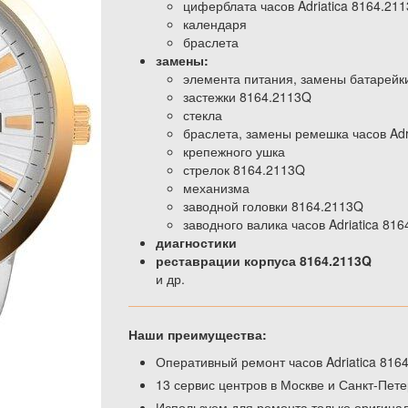
циферблата часов Adriatica 8164.21
календаря
браслета
замены:
элемента питания, замены батарейк
застежки 8164.2113Q
стекла
браслета, замены ремешка часов Adr
крепежного ушка
стрелок 8164.2113Q
механизма
заводной головки 8164.2113Q
заводного валика часов Adriatica 81
диагностики
реставрации корпуса 8164.2113Q
и др.
Наши преимущества:
Оперативный ремонт часов Adriatica 8164
13 сервис центров в Москве и Санкт-Пете
Используем для ремонта только оригинал